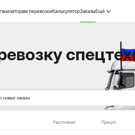
ганизаторам перевозок
Калькулятор
Заказы
Ещё
ревозку спецтех
о новые заказы
Расстояние
Прицеп