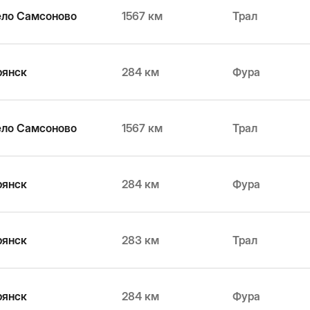
ело Самсоново
1567 км
Трал
рянск
284 км
Фура
ело Самсоново
1567 км
Трал
рянск
284 км
Фура
рянск
283 км
Трал
рянск
284 км
Фура