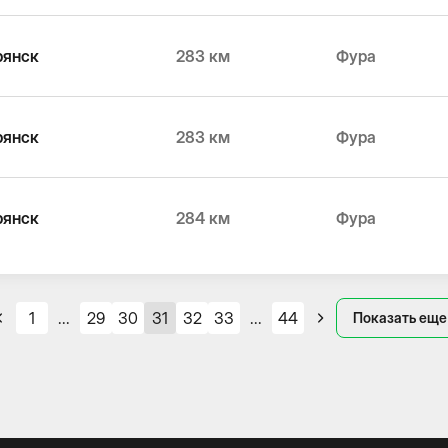
рянск
283 км
Фура
рянск
283 км
Фура
рянск
284 км
Фура
1
...
29
30
31
32
33
...
44
Показать еще